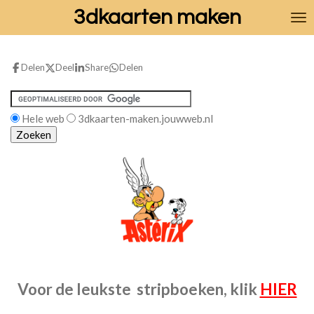
3dkaarten maken
Ga
direct
naar
de
Delen
Deel
Share
Delen
hoofdinhoud
Hele web
3dkaarten-maken.jouwweb.nl
Voor de leukste stripboeken, klik
HIER