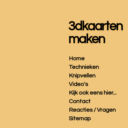
Ga
direct
naar
3dkaarten
de
hoofdinhoud
maken
Home
Technieken
Knipvellen
Video's
Kijk ook eens hier...
Contact
Reacties / Vragen
Sitemap