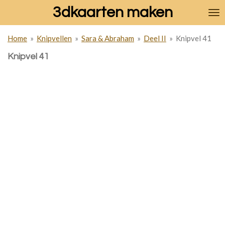
3dkaarten maken
Ga
direct
naar
Home
»
Knipvellen
»
Sara & Abraham
»
Deel II
»
Knipvel 41
de
hoofdinhoud
Knipvel 41