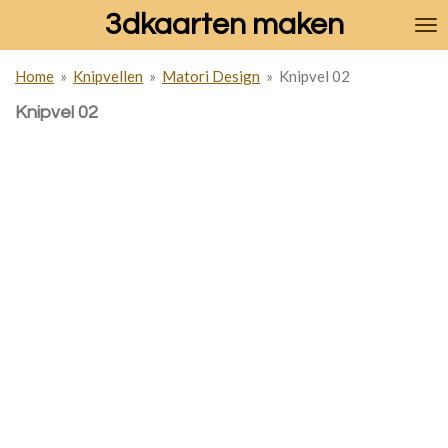
3dkaarten maken
Ga
direct
naar
Home
»
Knipvellen
»
Matori Design
»
Knipvel 02
de
hoofdinhoud
Knipvel 02