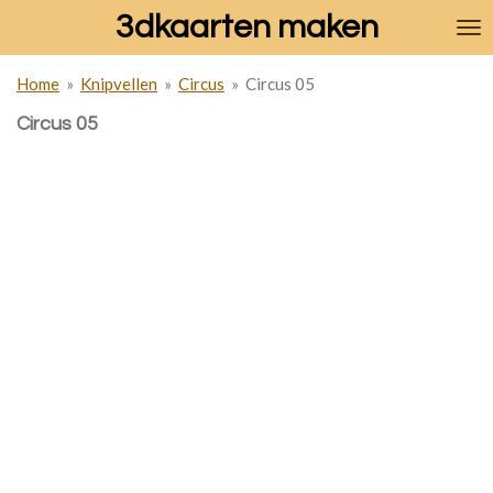
3dkaarten maken
Ga
direct
naar
Home
»
Knipvellen
»
Circus
»
Circus 05
de
hoofdinhoud
Circus 05