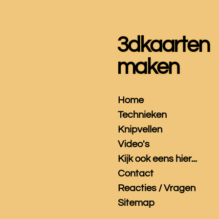
Ga
direct
naar
3dkaarten
de
hoofdinhoud
maken
Home
Technieken
Knipvellen
Video's
Kijk ook eens hier...
Contact
Reacties / Vragen
Sitemap