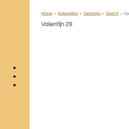
Home
»
Knipvellen
»
Valentijn
»
Deel II
»
Va
Valentijn 29