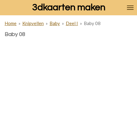
3dkaarten maken
Ga
direct
naar
Home
»
Knipvellen
»
Baby
»
Deel I
»
Baby 08
de
hoofdinhoud
Baby 08