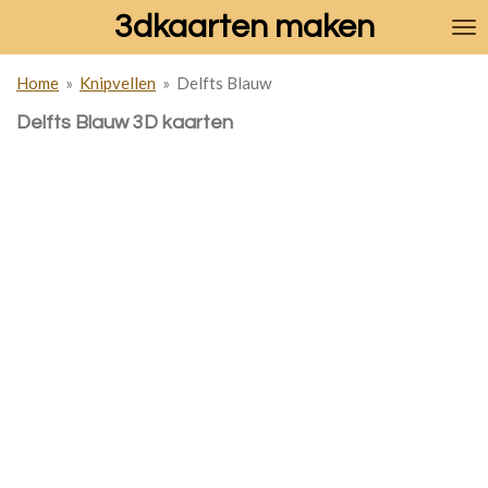
3dkaarten maken
Ga
direct
naar
Home
»
Knipvellen
»
Delfts Blauw
de
hoofdinhoud
Delfts Blauw 3D kaarten