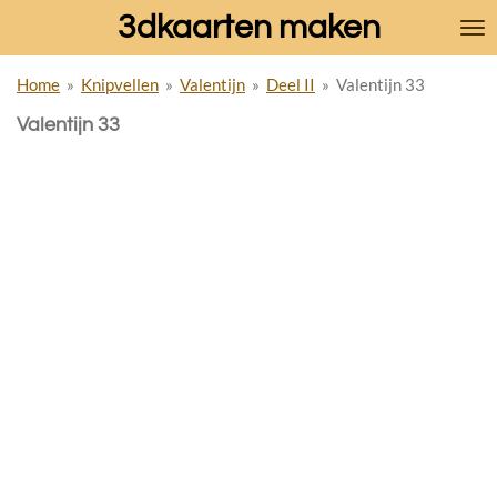
3dkaarten maken
Ga
direct
naar
Home
»
Knipvellen
»
Valentijn
»
Deel II
»
Valentijn 33
de
hoofdinhoud
Valentijn 33