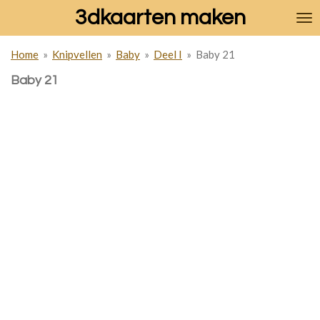
3dkaarten maken
Ga
direct
naar
Home
»
Knipvellen
»
Baby
»
Deel I
»
Baby 21
de
hoofdinhoud
Baby 21