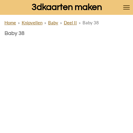
3dkaarten maken
Ga
direct
naar
Home
»
Knipvellen
»
Baby
»
Deel II
»
Baby 38
de
hoofdinhoud
Baby 38