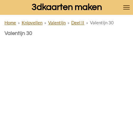
3dkaarten maken
Ga
direct
naar
Home
»
Knipvellen
»
Valentijn
»
Deel II
»
Valentijn 30
de
hoofdinhoud
Valentijn 30