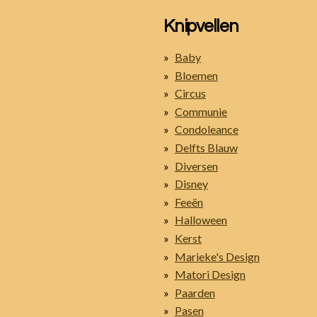
Knipvellen
Baby
Bloemen
Circus
Communie
Condoleance
Delfts Blauw
Diversen
Disney
Feeën
Halloween
Kerst
Marieke's Design
Matori Design
Paarden
Pasen