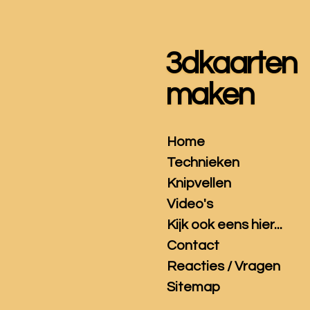
Ga
direct
naar
3dkaarten
de
hoofdinhoud
maken
Home
Technieken
Knipvellen
Video's
Kijk ook eens hier...
Contact
Reacties / Vragen
Sitemap