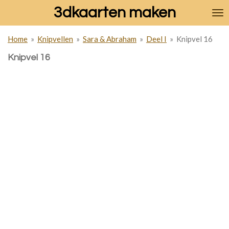
3dkaarten maken
Ga
direct
naar
Home
»
Knipvellen
»
Sara & Abraham
»
Deel I
»
Knipvel 16
de
hoofdinhoud
Knipvel 16