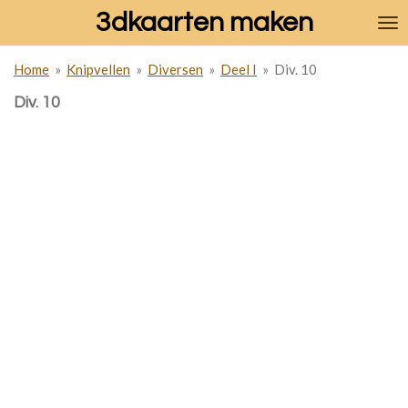
3dkaarten maken
Ga
direct
naar
Home
»
Knipvellen
»
Diversen
»
Deel I
»
Div. 10
de
hoofdinhoud
Div. 10