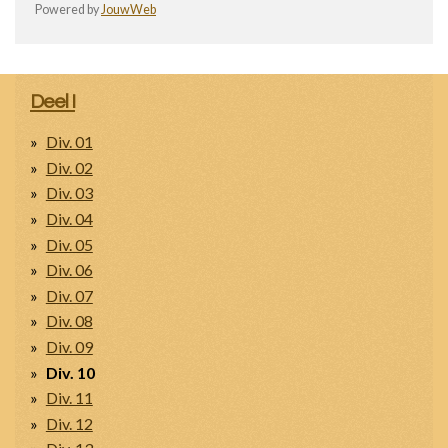
Powered by
JouwWeb
Deel I
Div. 01
Div. 02
Div. 03
Div. 04
Div. 05
Div. 06
Div. 07
Div. 08
Div. 09
Div. 10
Div. 11
Div. 12