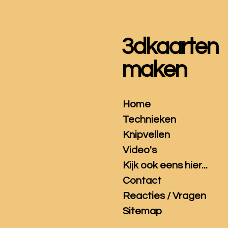
Ga
direct
naar
3dkaarten
de
hoofdinhoud
maken
Home
Technieken
Knipvellen
Video's
Kijk ook eens hier...
Contact
Reacties / Vragen
Sitemap