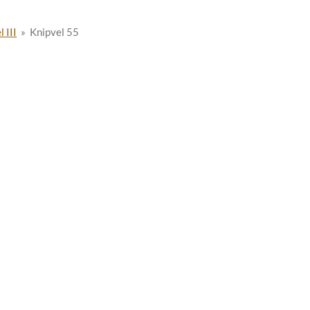
 III
»
Knipvel 55