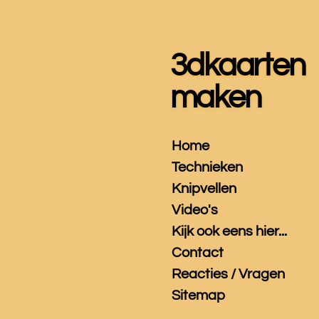
Ga
direct
naar
3dkaarten
de
hoofdinhoud
maken
Home
Technieken
Knipvellen
Video's
Kijk ook eens hier...
Contact
Reacties / Vragen
Sitemap