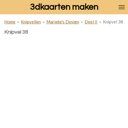
3dkaarten maken
Ga
direct
naar
Home
»
Knipvellen
»
Marieke's Design
»
Deel II
»
Knipvel 38
de
hoofdinhoud
Knipvel 38