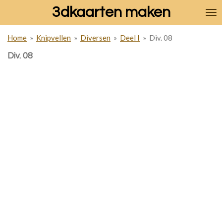
3dkaarten maken
Ga
direct
naar
Home
»
Knipvellen
»
Diversen
»
Deel I
»
Div. 08
de
hoofdinhoud
Div. 08