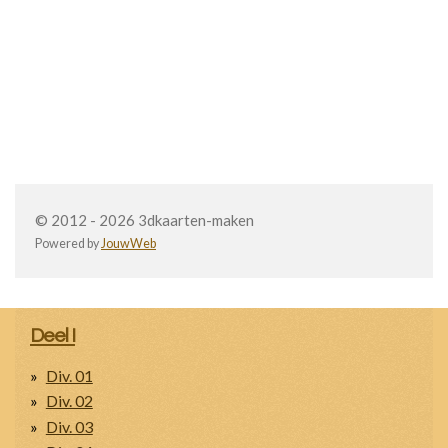
© 2012 - 2026 3dkaarten-maken
Powered by
JouwWeb
Deel I
Div. 01
Div. 02
Div. 03