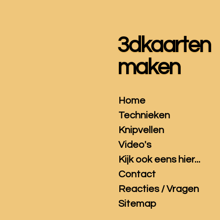
Ga
direct
naar
3dkaarten
de
hoofdinhoud
maken
Home
Technieken
Knipvellen
Video's
Kijk ook eens hier...
Contact
Reacties / Vragen
Sitemap