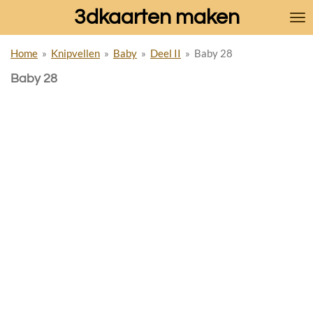
3dkaarten maken
Ga
direct
naar
Home
»
Knipvellen
»
Baby
»
Deel II
»
Baby 28
de
hoofdinhoud
Baby 28