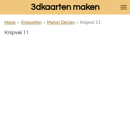
3dkaarten maken
Ga
direct
naar
Home
»
Knipvellen
»
Matori Design
»
Knipvel 11
de
hoofdinhoud
Knipvel 11