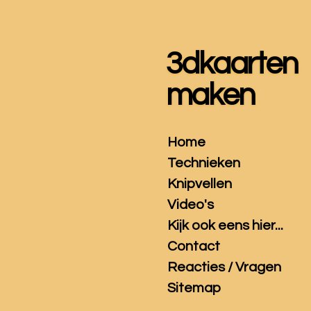
Ga
direct
naar
3dkaarten
de
hoofdinhoud
maken
Home
Technieken
Knipvellen
Video's
Kijk ook eens hier...
Contact
Reacties / Vragen
Sitemap