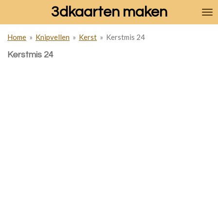
3dkaarten maken
Ga
direct
naar
Home
»
Knipvellen
»
Kerst
»
Kerstmis 24
de
hoofdinhoud
Kerstmis 24