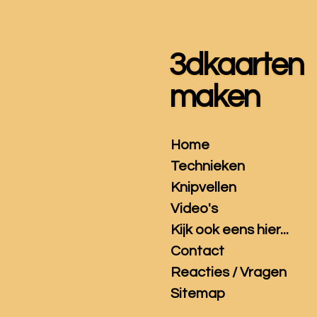
Ga
direct
naar
3dkaarten
de
hoofdinhoud
maken
Home
Technieken
Knipvellen
Video's
Kijk ook eens hier...
Contact
Reacties / Vragen
Sitemap