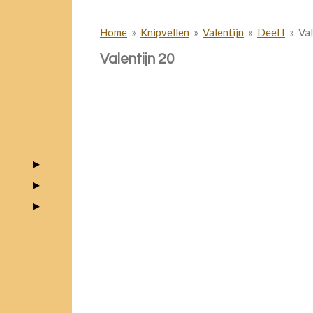
Home
»
Knipvellen
»
Valentijn
»
Deel I
»
Val
Valentijn 20