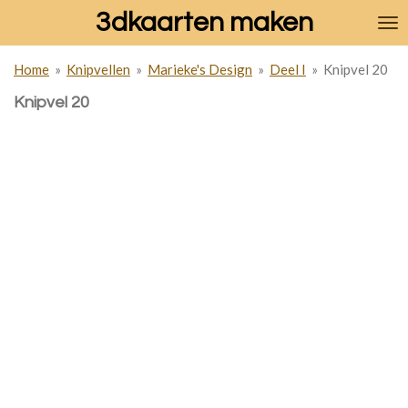
3dkaarten maken
Ga
direct
naar
Home
»
Knipvellen
»
Marieke's Design
»
Deel I
»
Knipvel 20
de
hoofdinhoud
Knipvel 20