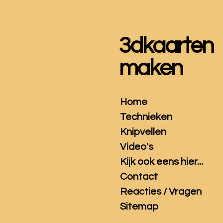
Ga
direct
naar
3dkaarten
de
hoofdinhoud
maken
Home
Technieken
Knipvellen
Video's
Kijk ook eens hier...
Contact
Reacties / Vragen
Sitemap