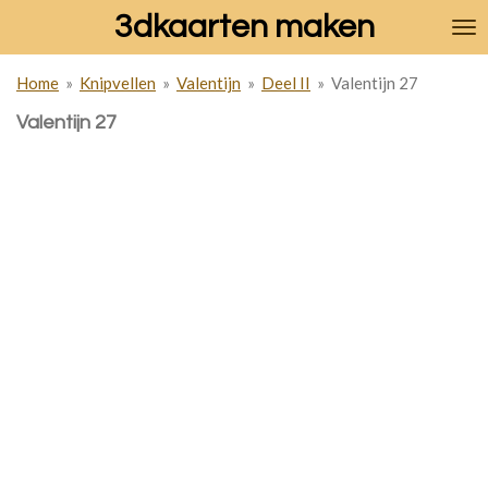
3dkaarten maken
Ga
direct
naar
Home
»
Knipvellen
»
Valentijn
»
Deel II
»
Valentijn 27
de
hoofdinhoud
Valentijn 27