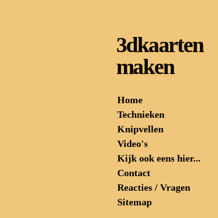
Ga
direct
naar
3dkaarten
de
hoofdinhoud
maken
Home
Technieken
Knipvellen
Video's
Kijk ook eens hier...
Contact
Reacties / Vragen
Sitemap