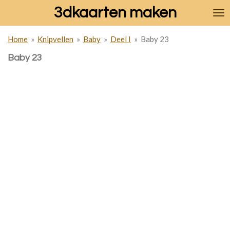
3dkaarten maken
Ga
direct
naar
Home
»
Knipvellen
»
Baby
»
Deel I
»
Baby 23
de
hoofdinhoud
Baby 23