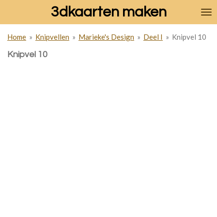
3dkaarten maken
Ga
direct
naar
Home
»
Knipvellen
»
Marieke's Design
»
Deel I
»
Knipvel 10
de
hoofdinhoud
Knipvel 10