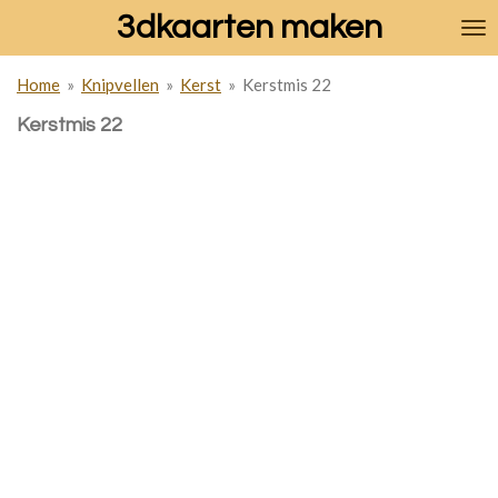
3dkaarten maken
Ga
direct
naar
Home
»
Knipvellen
»
Kerst
»
Kerstmis 22
de
hoofdinhoud
Kerstmis 22