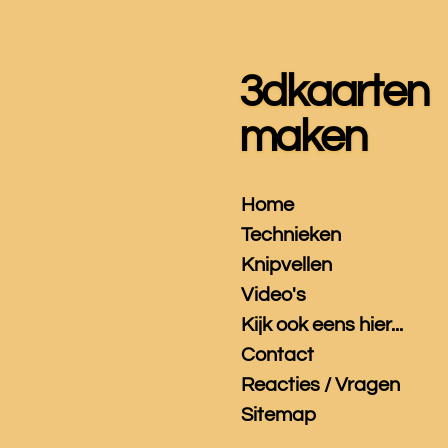
Ga
direct
naar
3dkaarten
de
hoofdinhoud
maken
Home
Technieken
Knipvellen
Video's
Kijk ook eens hier...
Contact
Reacties / Vragen
Sitemap