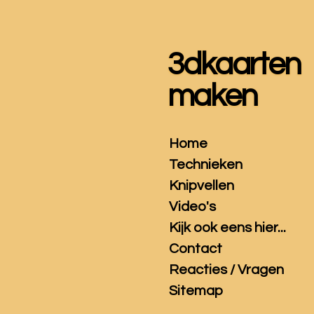
Ga
direct
naar
3dkaarten
de
hoofdinhoud
maken
Home
Technieken
Knipvellen
Video's
Kijk ook eens hier...
Contact
Reacties / Vragen
Sitemap