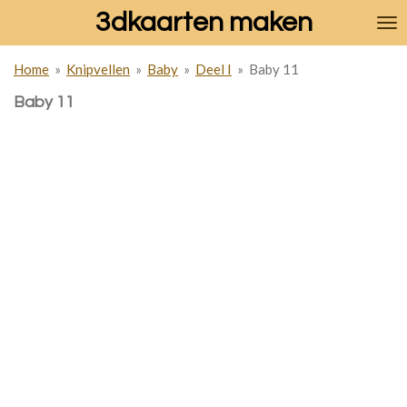
3dkaarten maken
Ga
direct
naar
Home
»
Knipvellen
»
Baby
»
Deel I
»
Baby 11
de
hoofdinhoud
Baby 11