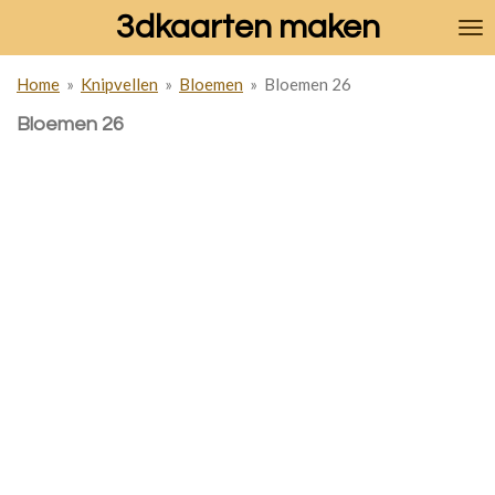
3dkaarten maken
Ga
direct
naar
Home
»
Knipvellen
»
Bloemen
»
Bloemen 26
de
hoofdinhoud
Bloemen 26