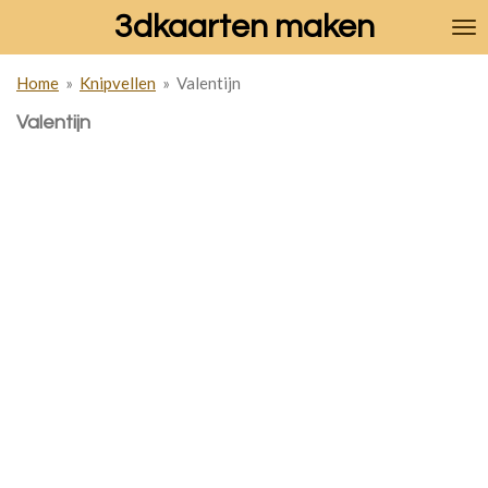
3dkaarten maken
Ga
direct
naar
Home
»
Knipvellen
»
Valentijn
de
hoofdinhoud
Valentijn