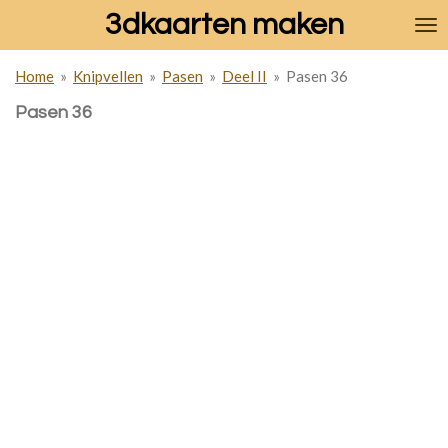
3dkaarten maken
Ga
direct
naar
Home
»
Knipvellen
»
Pasen
»
Deel II
»
Pasen 36
de
hoofdinhoud
Pasen 36