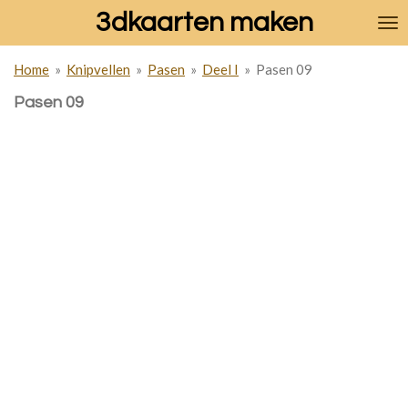
3dkaarten maken
Ga
direct
naar
Home
»
Knipvellen
»
Pasen
»
Deel I
»
Pasen 09
de
hoofdinhoud
Pasen 09