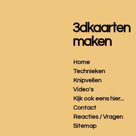
Ga
direct
naar
3dkaarten
de
hoofdinhoud
maken
Home
Technieken
Knipvellen
Video's
Kijk ook eens hier...
Contact
Reacties / Vragen
Sitemap