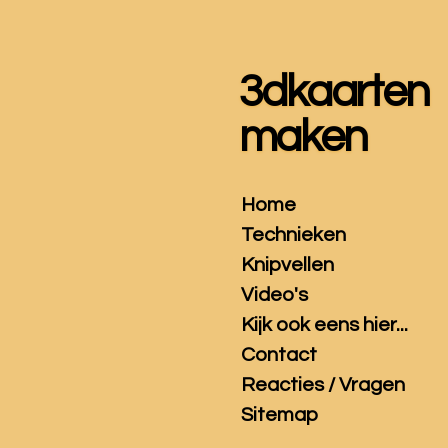
Ga
direct
naar
3dkaarten
de
hoofdinhoud
maken
Home
Technieken
Knipvellen
Video's
Kijk ook eens hier...
Contact
Reacties / Vragen
Sitemap