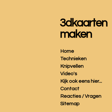
Ga
direct
naar
3dkaarten
de
hoofdinhoud
maken
Home
Technieken
Knipvellen
Video's
Kijk ook eens hier...
Contact
Reacties / Vragen
Sitemap