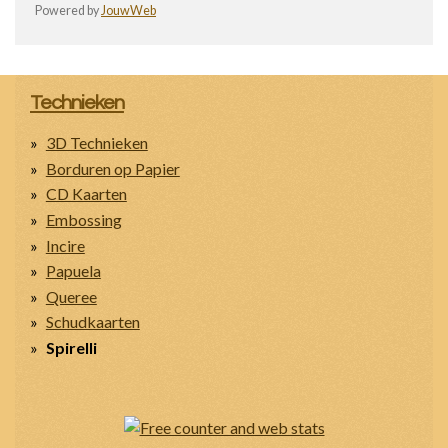
Powered by
JouwWeb
Technieken
3D Technieken
Borduren op Papier
CD Kaarten
Embossing
Incire
Papuela
Queree
Schudkaarten
Spirelli