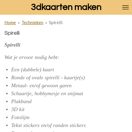
3dkaarten maken
Ga
direct
naar
Home
»
Technieken
»
Spirelli
de
hoofdinhoud
Spirelli
Spirelli
Wat je ervoor nodig hebt:
Een (dubbele) kaart
Ronde of ovale spirelli - kaartje(s)
Metaal- en/of gewoon garen
Schaartje, hobbymesje en snijmat
Plakband
3D kit
Fotolijm
Tekst stickers en/of randen stickers