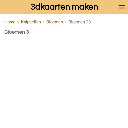
3dkaarten maken
Ga
direct
naar
Home
»
Knipvellen
»
Bloemen
»
Bloemen 03
de
hoofdinhoud
Bloemen 3