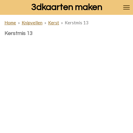
3dkaarten maken
Ga
direct
naar
Home
»
Knipvellen
»
Kerst
»
Kerstmis 13
de
hoofdinhoud
Kerstmis 13