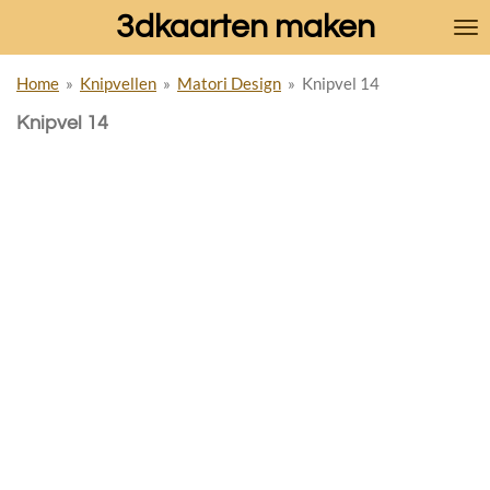
3dkaarten maken
Ga
direct
naar
Home
»
Knipvellen
»
Matori Design
»
Knipvel 14
de
hoofdinhoud
Knipvel 14