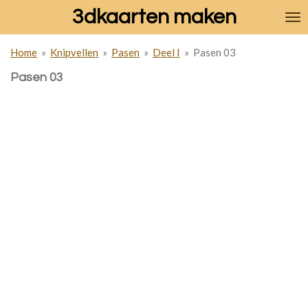
3dkaarten maken
Ga
direct
naar
Home
»
Knipvellen
»
Pasen
»
Deel I
»
Pasen 03
de
hoofdinhoud
Pasen 03