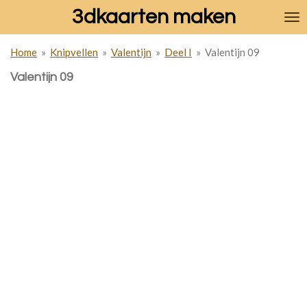
3dkaarten maken
Ga
direct
naar
Home
»
Knipvellen
»
Valentijn
»
Deel I
»
Valentijn 09
de
hoofdinhoud
Valentijn 09