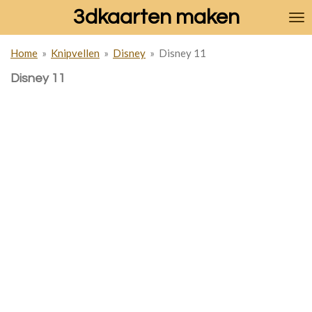
3dkaarten maken
Ga
direct
naar
Home
»
Knipvellen
»
Disney
»
Disney 11
de
hoofdinhoud
Disney 11