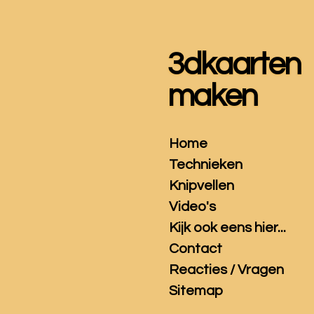
Ga
direct
naar
3dkaarten
de
hoofdinhoud
maken
Home
Technieken
Knipvellen
Video's
Kijk ook eens hier...
Contact
Reacties / Vragen
Sitemap